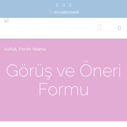
05548050489
Görüş ve Öneri
Formu