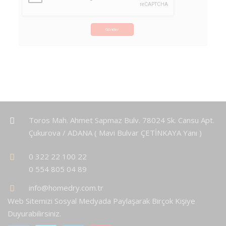
Gönder
Toros Mah. Ahmet Sapmaz Bulv. 78024 Sk. Cansu Apt.
Çukurova / ADANA ( Mavi Bulvar ÇETİNKAYA Yanı )
0 322 22 100 22
0 554 805 04 89
info@homedry.com.tr
Web Sitemizi Sosyal Medyada Paylaşarak Birçok Kişiye
Duyurabilirsiniz.