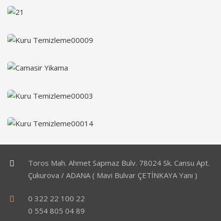
Toros Mah. Ahmet Sapmaz Bulv. 78024 Sk. Cansu Apt.
Çukurova / ADANA ( Mavi Bulvar ÇETİNKAYA Yanı )
0 322 22 100 22
0 554 805 04 89